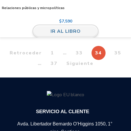
Relaciones públicas y micropolíticas
$
7,590
IR AL LIBRO
Retroceder
1
…
33
34
35
…
37
Siguiente
SERVICIO AL CLIENTE
Avda. Libertador Bernardo O’Higgins 1050, 1°