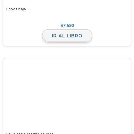
En voz baja
$
7,590
IR AL LIBRO
En un abrir y cerrar de ojos