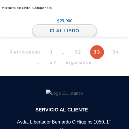
Historia de Chile, Compendio
$
23,900
IR AL LIBRO
Retroceder
1
…
32
33
34
…
37
Siguiente
SERVICIO AL CLIENTE
Avda. Libertador Bernardo O’Higgins 1050, 1°