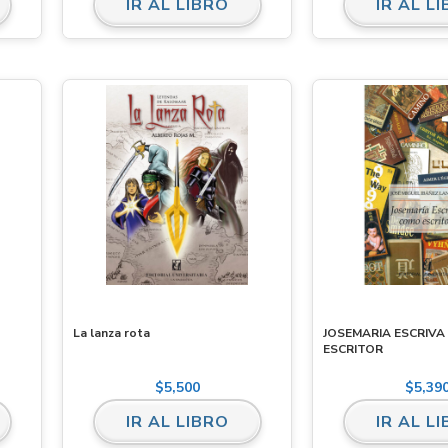
IR AL LIBRO
IR AL L
La lanza rota
JOSEMARIA ESCRIV
ESCRITOR
$
5,500
$
5,39
IR AL LIBRO
IR AL L