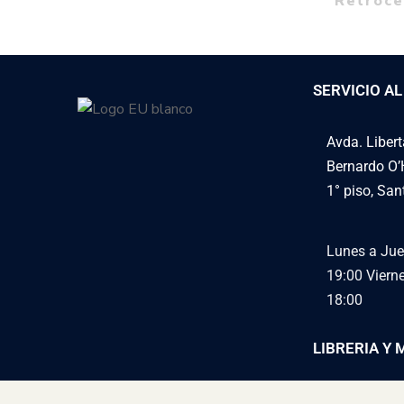
Retroce
SERVICIO AL
Avda. Liber
Bernardo O’
1° piso, San
Lunes a Jue
19:00
Viern
18:00
LIBRERIA Y 
libreriaeu@u