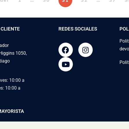
der
1
…
30
31
32
…
37
S
 CLIENTE
REDES SOCIALES
POL
Polí
tador
devo
Higgins 1050,
tiago
Polí
ves: 10:00 a
es: 10:00 a
MAYORISTA
EDITORIAL Y
niversitaria.cl
COMUNICACIONES