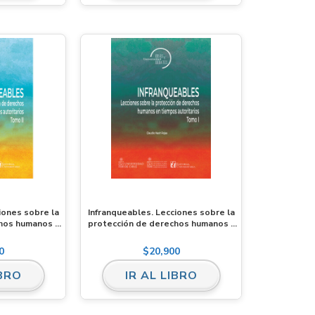
iones sobre la
Infranqueables. Lecciones sobre la
chos humanos en
protección de derechos humanos en
. Tomo II
tiempos autoritarios. Tomo I
0
$
20,900
IBRO
IR AL LIBRO