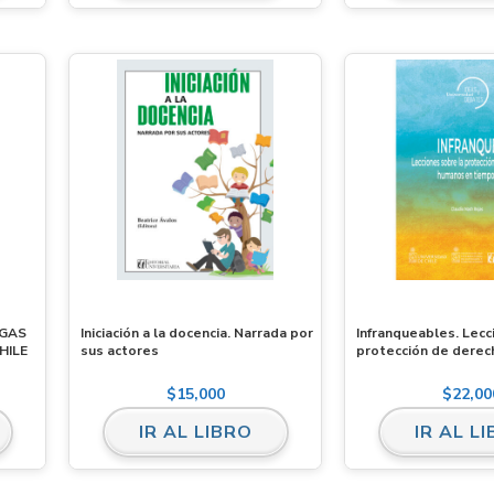
AGAS
Iniciación a la docencia. Narrada por
Infranqueables. Lecc
HILE
sus actores
protección de dere
tiempos autoritarios
$
15,000
$
22,00
IR AL LIBRO
IR AL L