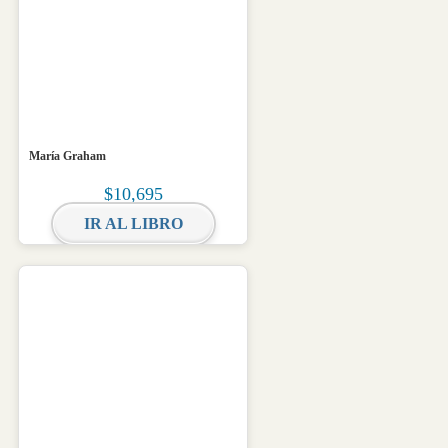
María Graham
$
10,695
IR AL LIBRO