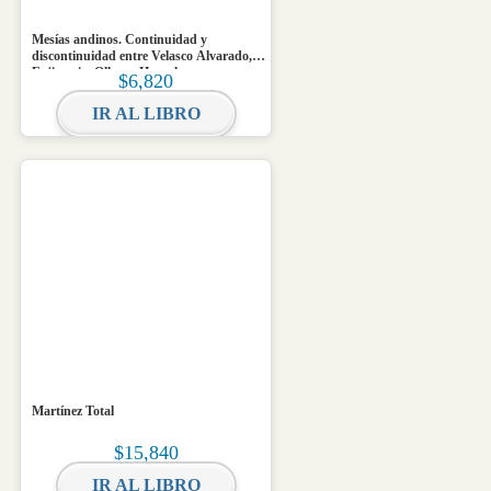
Mesías andinos. Continuidad y
discontinuidad entre Velasco Alvarado,
Fujimori y Ollanta Humala
$
6,820
IR AL LIBRO
Martínez Total
$
15,840
IR AL LIBRO