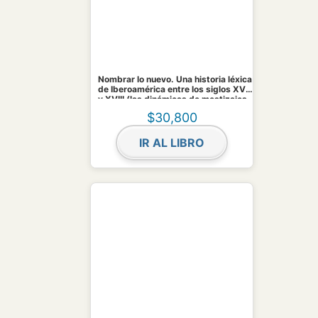
Nombrar lo nuevo. Una historia léxica
de Iberoamérica entre los siglos XVI
y XVIII (las dinámicas de mestizajes
y el mundo del trabajo)
$
30,800
IR AL LIBRO