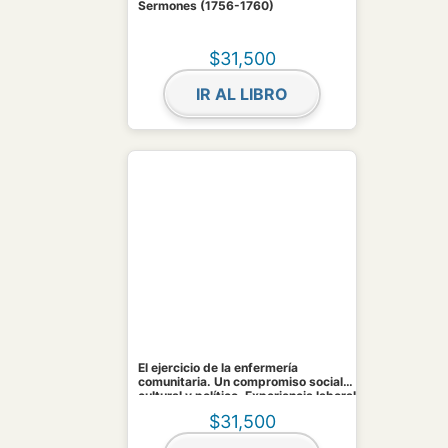
Sermones (1756-1760)
$
31,500
IR AL LIBRO
El ejercicio de la enfermería
comunitaria. Un compromiso social,
cultural y político. Experiencia laboral
1967-2003. Ebook.
$
31,500