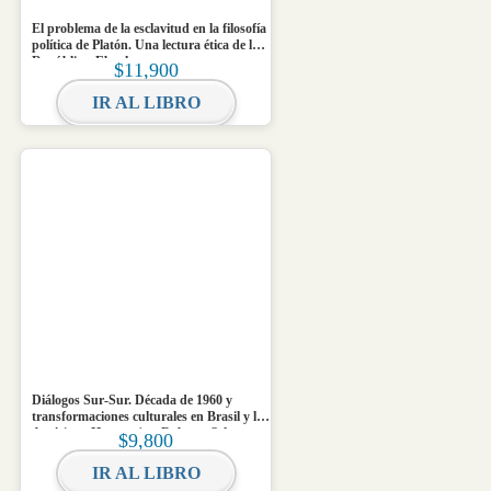
El problema de la esclavitud en la filosofía
política de Platón. Una lectura ética de la
República. Ebook
$
11,900
IR AL LIBRO
Diálogos Sur-Sur. Década de 1960 y
transformaciones culturales en Brasil y las
Américas. Homenaje a Roberto Schwarz.
$
9,800
Ebook
IR AL LIBRO