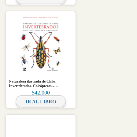
Naturaleza ilustrada de Chile.
Invertebrados. Coleópteros –
Lepidópteros – Otros órdenes
$
42,000
IR AL LIBRO