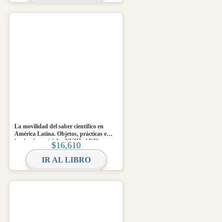
La movilidad del saber científico en
América Latina. Objetos, prácticas e
instituciones (siglos XVIII al XX)
$
16,610
IR AL LIBRO